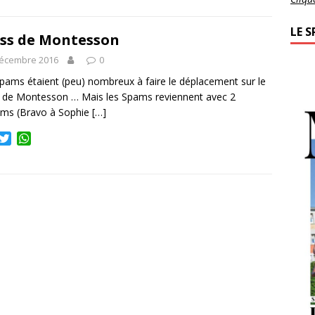
t
t
t
s
LE S
ss de Montesson
e
A
r
p
décembre 2016
0
p
pams étaient (peu) nombreux à faire le déplacement sur le
 de Montesson … Mais les Spams reviennent avec 2
ums (Bravo à Sophie
[…]
T
W
w
h
i
a
t
t
t
s
e
A
r
p
p