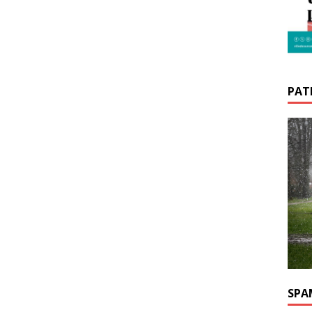
PATR
SPA