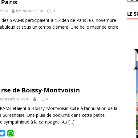
t
s
 Paris
e
A
2016
Emmanuel Fiat
0
r
p
LE S
p
des SPAMs participaient à l’Ekiden de Paris le 6 novembre
abuleux et sous un temps clément. Une belle matinée entre
rse de Boissy-Montvoisin
 septembre 2016
0
PAMs étaient à Boissy-Montvoisin suite à l’annulation de la
e Suresnoise. Une pluie de podiums dans cette petite
e sympathique à la campagne. Au
[…]
T
W