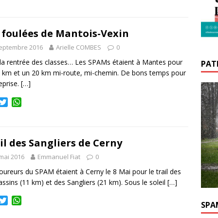
w
h
i
a
t
t
t
s
 foulées de Mantois-Vexin
e
A
septembre 2016
Arielle COMBES
0
r
p
p
 la rentrée des classes… Les SPAMs étaient à Mantes pour
PATR
 km et un 20 km mi-route, mi-chemin. De bons temps pour
eprise.
[…]
T
W
w
h
i
a
t
t
t
s
il des Sangliers de Cerny
e
A
mai 2016
Emmanuel Fiat
0
r
p
p
oureurs du SPAM étaient à Cerny le 8 Mai pour le trail des
ssins (11 km) et des Sangliers (21 km). Sous le soleil
[…]
T
W
SPA
w
h