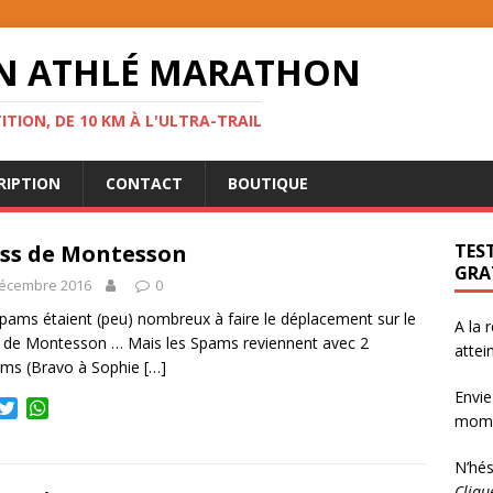
ON ATHLÉ MARATHON
ITION, DE 10 KM À L'ULTRA-TRAIL
RIPTION
CONTACT
BOUTIQUE
ss de Montesson
TEST
GRA
décembre 2016
0
pams étaient (peu) nombreux à faire le déplacement sur le
A la 
 de Montesson … Mais les Spams reviennent avec 2
attei
ums (Bravo à Sophie
[…]
Envie
T
W
momen
w
h
i
a
N’hés
t
t
Cliqu