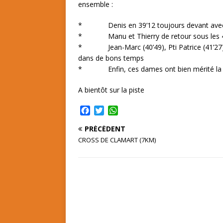
ensemble :
* Denis en 39’12 toujours devant avec u
* Manu et Thierry de retour sous les 40’
* Jean-Marc (40’49), Pti Patrice (41’27), J
dans de bons temps
* Enfin, ces dames ont bien mérité la rose
A bientôt sur la piste
F
T
W
a
w
h
PRÉCÉDENT
c
i
a
e
t
t
CROSS DE CLAMART (7KM)
b
t
s
o
e
A
o
r
p
k
p