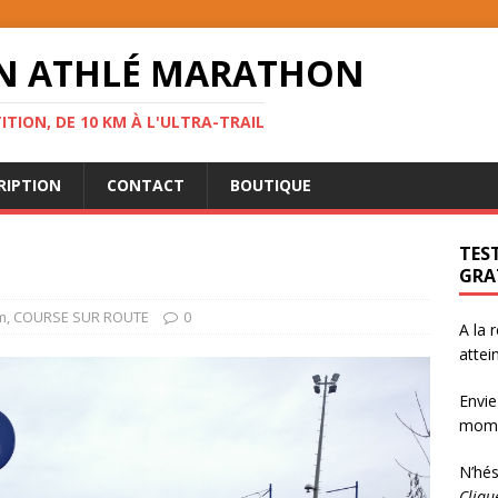
ON ATHLÉ MARATHON
ITION, DE 10 KM À L'ULTRA-TRAIL
RIPTION
CONTACT
BOUTIQUE
TEST
GRA
m
,
COURSE SUR ROUTE
0
A la 
attei
Envie
momen
N’hés
Cliqu