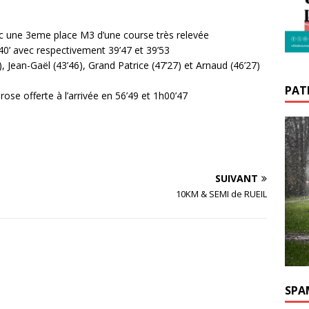
ne 3eme place M3 d’une course très relevée
 avec respectivement 39’47 et 39’53
ean-Gaël (43’46), Grand Patrice (47’27) et Arnaud (46’27)
PATR
 offerte à l’arrivée en 56’49 et 1h00’47
SUIVANT
10KM & SEMI de RUEIL
SPA