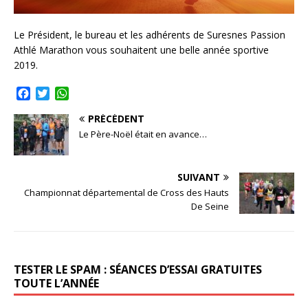
Le Président, le bureau et les adhérents de Suresnes Passion
Athlé Marathon vous souhaitent une belle année sportive
2019.
F
T
W
a
w
h
PRÉCÉDENT
c
i
a
e
t
t
Le Père-Noël était en avance…
b
t
s
o
e
A
o
r
p
SUIVANT
k
p
Championnat départemental de Cross des Hauts
De Seine
TESTER LE SPAM : SÉANCES D’ESSAI GRATUITES
TOUTE L’ANNÉE